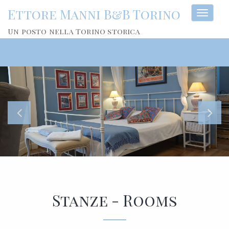
Ettore Manni B&B Torino
Toggl
naviga
Un posto nella Torino storica
Stanze - Rooms